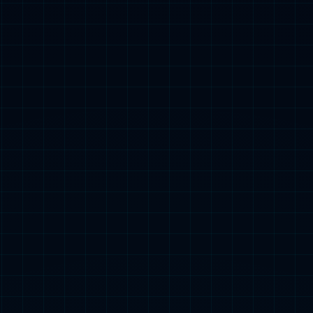
级重大科技专项研究开发工作。
股股东：彩神控股集团股份有限公司起源于1905年，至今已
新产业投资集团，投资控股及参股企业达百余家；集团聚焦“
投资双轮驱动，大力发展领先、智能、绿色的能源科技；多年被
造业500强、中国进出口500强等。