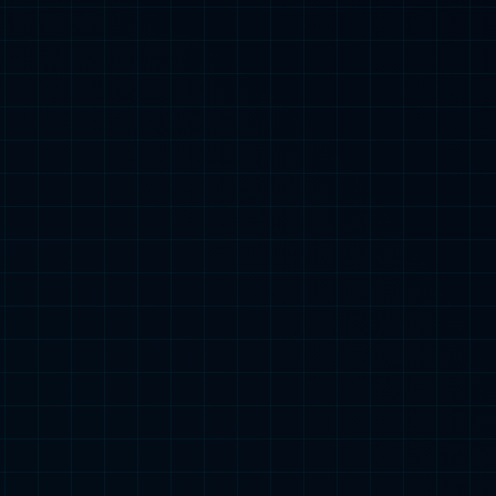
使命
探索安全能源科技，共筑绿色家园