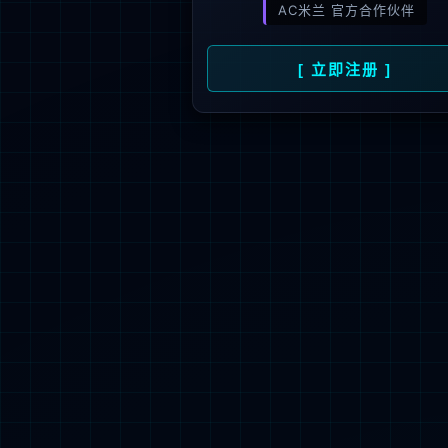
首页
彩神简介

ABOUT
彩
US.
2
司
决
公司介绍
公
士
在