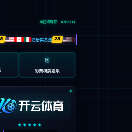
者关系
供应商门户
联系我们

EN
/
JP