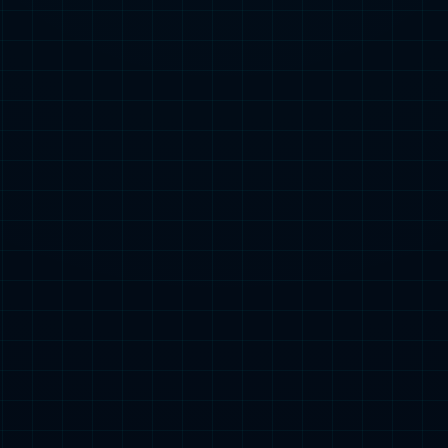
动电源量产；东莞
重大突破。
产，稳居“钠电行业