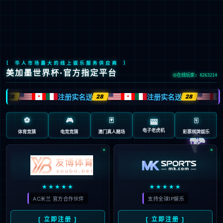

EN
/
JP