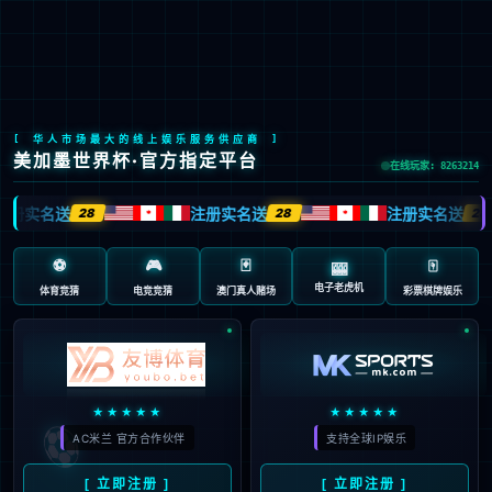

CH
EN
/