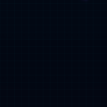
製品センター

人気検索：
3C製品
小型動力製品
始動電源製品
蓄電製品
特殊車両電源製品